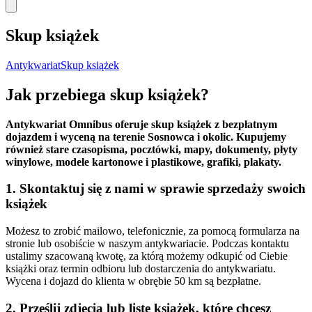
produktów
Skup książek
Antykwariat
Skup książek
Jak przebiega skup książek?
Antykwariat Omnibus oferuje skup książek z bezpłatnym
dojazdem i wyceną na terenie Sosnowca i okolic. Kupujemy
również stare czasopisma, pocztówki, mapy, dokumenty, płyty
winylowe, modele kartonowe i plastikowe, grafiki, plakaty.
1. Skontaktuj się z nami w sprawie sprzedaży swoich
książek
Możesz to zrobić mailowo, telefonicznie, za pomocą formularza na
stronie lub osobiście w naszym antykwariacie. Podczas kontaktu
ustalimy szacowaną kwotę, za którą możemy odkupić od Ciebie
książki oraz termin odbioru lub dostarczenia do antykwariatu.
Wycena i dojazd do klienta w obrębie 50 km są bezpłatne.
2. Prześlij zdjęcia lub listę książek, które chcesz